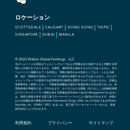
ロケーション
SCOTTSDALE
CALGARY
HONG KONG
TAIPEI
SINGAPORE
DUBAI
MANILA
© 2023 Walton Global Holdings、LLC
当ホームページの内容はウォルトングループおよび関連会社が信頼できると判断する情
報から作成されておりますが、正確性、適時性等を保証するものではありません。当ホ
ームページに掲載されている内容は、情報の提供のみを目的としており、いかなる財
務、会計、税務及び法的なアドバイスの提供を意図するものではありません。またはウ
ォルトングループが提供する証券投資等の勧誘を意図するものではありません。詳細は
免責事項をご参照ください。不動産投資機会の提供や有価証券の正式な売り出しは、各
管轄地域の準拠法に従って行われます。カナダにおける募集（売り出し）は的確投資家
のブローカーディーラー資格を有する関連会社Walton Capital Management Inc.あるい
は、適切な資格を有する第三者ブローカーディーラーにより販売が行われます。米国に
おける有価証券の募集はWalton International Group (USA), Inc.の子会社であるWalton
Securities, Inc.（FINRA・SIPC）あるいは、第三者ブローカーディーラーまたは、投資
助言会社により行われます。
利用規約
プライバシー
サイトマップ