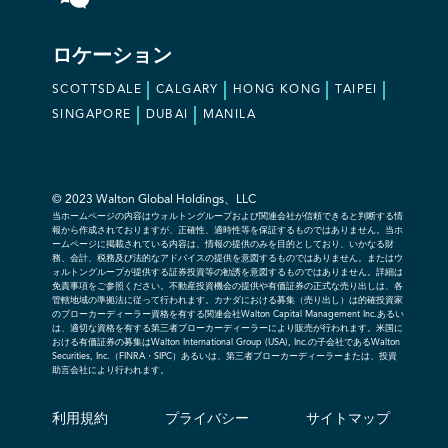
ロケーション
SCOTTSDALE
CALGARY
HONG KONG
TAIPEI
SINGAPORE
DUBAI
MANILA
© 2023 Walton Global Holdings、LLC
当ホームページの内容はウォルトングループおよび関連会社が信頼できると判断する情
報から作成されておりますが、正確性、適時性等を保証するものではありません。当ホ
ームページに掲載されている内容は、情報の提供のみを目的としており、いかなる財
務、会計、税務及び法的なアドバイスの提供を意図するものではありません。またはウ
ォルトングループが提供する証券投資等の勧誘を意図するものではありません。詳細は
免責事項をご参照ください。不動産投資機会の提供や有価証券の正式な売り出しは、各
管轄地域の準拠法に従って行われます。カナダにおける募集（売り出し）は的確投資家
のブローカーディーラー資格を有する関連会社Walton Capital Management Inc.あるい
は、適切な資格を有する第三者ブローカーディーラーにより販売が行われます。米国に
おける有価証券の募集はWalton International Group (USA), Inc.の子会社であるWalton
Securities, Inc.（FINRA・SIPC）あるいは、第三者ブローカーディーラーまたは、投資
助言会社により行われます。
利用規約
プライバシー
サイトマップ