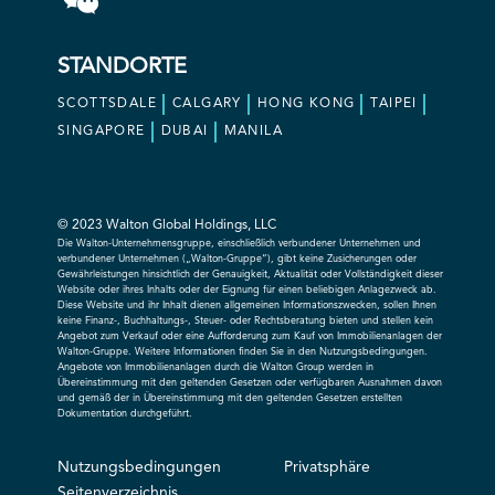
STANDORTE
SCOTTSDALE
CALGARY
HONG KONG
TAIPEI
SINGAPORE
DUBAI
MANILA
© 2023 Walton Global Holdings, LLC
Die Walton-Unternehmensgruppe, einschließlich verbundener Unternehmen und
verbundener Unternehmen („Walton-Gruppe“), gibt keine Zusicherungen oder
Gewährleistungen hinsichtlich der Genauigkeit, Aktualität oder Vollständigkeit dieser
Website oder ihres Inhalts oder der Eignung für einen beliebigen Anlagezweck ab.
Diese Website und ihr Inhalt dienen allgemeinen Informationszwecken, sollen Ihnen
keine Finanz-, Buchhaltungs-, Steuer- oder Rechtsberatung bieten und stellen kein
Angebot zum Verkauf oder eine Aufforderung zum Kauf von Immobilienanlagen der
Walton-Gruppe. Weitere Informationen finden Sie in den Nutzungsbedingungen.
Angebote von Immobilienanlagen durch die Walton Group werden in
Übereinstimmung mit den geltenden Gesetzen oder verfügbaren Ausnahmen davon
und gemäß der in Übereinstimmung mit den geltenden Gesetzen erstellten
Dokumentation durchgeführt.
Nutzungsbedingungen
Privatsphäre
Seitenverzeichnis