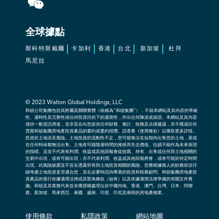
全球據點
斯科特斯戴爾
卡加利
香港
台北
新加坡
杜拜
馬尼拉
© 2023
Walton Global Holdings, LLC
和頓公司集團包括其附屬及關聯實體（統稱為“和頓集團”），不就本網站及其內容的準確
性、適時性及完整性或任何投資目的下的適當性，作出任何陳述或保證。本網站及其內容
僅供一般資訊用途，並非旨在向您提供任何財務、會計、稅務及法律建議，亦不構成任何
買賣和頓集團房地產投資產品的要約或要約招攬。請查看《使用條款》以獲取更多詳情。
投資於土地涉及風險。土地投資的流動性不足，您可能無法在短期內出售您的土地，甚或
在任何時候都無法出售。土地有可能隨著時間的推移而失去價值。往績不能作為未來表現
的指標。這並不代表有利潤、收益或其他回報會從收購、持有、出售或任何與土地相關的
交易中出現，或有可能出現；亦不代表利潤、收益或其他回報將會，或有可能於特定時間
出現。此風險披露並不旨在透露所有與土地投資相關的風險。您應根據個人的財務狀況仔
細考慮土地投資是否適合您，並在必要時諮詢專業的投資和稅務顧問。和頓集團房地產投
資產品的發行依據適用法律或其豁免條款（如有）以及依據適用法律準備的有關文件實
施。和頓及其業務代表並未獲授權處理位於中國內地、香港、澳門、台灣、日本、阿聯
酋、新加坡、馬來西亞、泰國、越南、印度、印尼及南韓的房地產物業。
使用條款
私隱政策
網站地圖