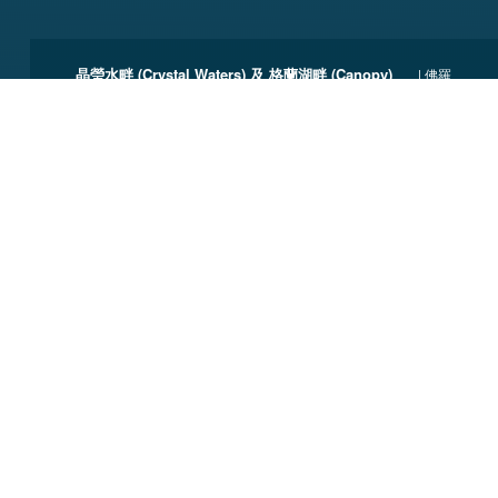
晶瑩水畔 (Crystal Waters) 及 格蘭湖畔 (Canopy)
| 佛羅
里達州坦帕
往下
一切房地產均源於
土地
自1979年以來，和頓一直對土地充滿熱情，亦熱衷