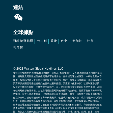
連結
全球據點
斯科特斯戴爾
卡加利
香港
台北
新加坡
杜拜
馬尼拉
© 2023
Walton Global Holdings, LLC
和頓公司集團包括其附屬及關聯實體（統稱為“和頓集團”），不就本網站及其內容的準確
性、適時性及完整性或任何投資目的下的適當性，作出任何陳述或保證。本網站及其內容
僅供一般資訊用途，並非旨在向您提供任何財務、會計、稅務及法律建議，亦不構成任何
買賣和頓集團房地產投資產品的要約或要約招攬。請查看《使用條款》以獲取更多詳情。
投資於土地涉及風險。土地投資的流動性不足，您可能無法在短期內出售您的土地，甚或
在任何時候都無法出售。土地有可能隨著時間的推移而失去價值。往績不能作為未來表現
的指標。這並不代表有利潤、收益或其他回報會從收購、持有、出售或任何與土地相關的
交易中出現，或有可能出現；亦不代表利潤、收益或其他回報將會，或有可能於特定時間
出現。此風險披露並不旨在透露所有與土地投資相關的風險。您應根據個人的財務狀況仔
細考慮土地投資是否適合您，並在必要時諮詢專業的投資和稅務顧問。和頓集團房地產投
資產品的發行依據適用法律或其豁免條款（如有）以及依據適用法律準備的有關文件實
施。和頓及其業務代表並未獲授權處理位於中國內地、香港、澳門、台灣、日本、阿聯