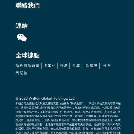
聯絡我們
連結
全球據點
斯科特斯戴爾
卡加利
香港
台北
新加坡
杜拜
馬尼拉
© 2023
Walton Global Holdings, LLC
和頓公司集團包括其附屬及關聯實體（統稱為“和頓集團”），不就本網站及其內容的準確
性、適時性及完整性或任何投資目的下的適當性，作出任何陳述或保證。本網站及其內容
僅供一般資訊用途，並非旨在向您提供任何財務、會計、稅務及法律建議，亦不構成任何
買賣和頓集團房地產投資產品的要約或要約招攬。請查看《使用條款》以獲取更多詳情。
投資於土地涉及風險。土地投資的流動性不足，您可能無法在短期內出售您的土地，甚或
在任何時候都無法出售。土地有可能隨著時間的推移而失去價值。往績不能作為未來表現
的指標。這並不代表有利潤、收益或其他回報會從收購、持有、出售或任何與土地相關的
交易中出現，或有可能出現；亦不代表利潤、收益或其他回報將會，或有可能於特定時間