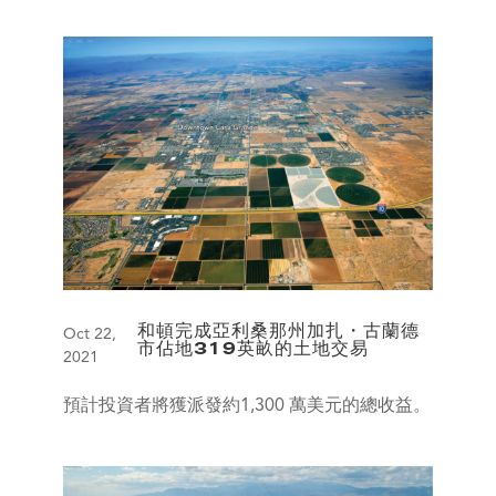
和頓完成亞利桑那州加扎・古蘭德
Oct 22,
市佔地319英畝的土地交易
2021
預計投資者將獲派發約1,300 萬美元的總收益。