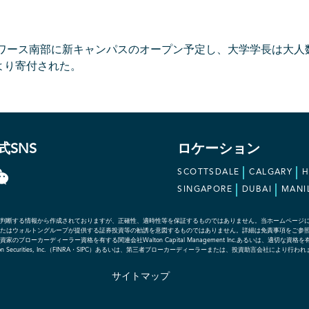
トワース南部に新キャンパスのオープン予定し、大学学長は大人
より寄付された。
式SNS
ロケーション
SCOTTSDALE
CALGARY
SINGAPORE
DUBAI
MANI
判断する情報から作成されておりますが、正確性、適時性等を保証するものではありません。当ホームページ
たはウォルトングループが提供する証券投資等の勧誘を意図するものではありません。詳細は免責事項をご参
ローカーディーラー資格を有する関連会社Walton Capital Management Inc.あるいは、適切
社であるWalton Securities, Inc.（FINRA・SIPC）あるいは、第三者ブローカーディーラーまたは、投資助言会社により行わ
サイトマップ