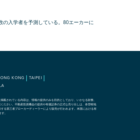
数の入学者を予測している。80エーカーに
HONG KONG
TAIPEI
LA
に掲載されている内容は、情報の提供のみを目的としており、いかなる財務、
照ください。不動産投資機会の提供や有価証券の正式な売り出しは、各管轄地
な資格を有する第三者ブローカーディーラーにより販売が行われます。米国における有
れます。