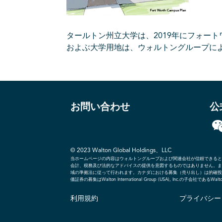
タールトン州立大学は、2019年にフォー
およぶ大学用地は、ウォルトングループに
お問い合わせ
公
© 2023 Walton Global Holdings、LLC
当ホームページの内容はウォルトングループおよび関連会社が信頼できると
会計、税務及び法的なアドバイスの提供を意図するものではありません。ま
域の準拠法に従って行われます。カナダにおける募集（売り出し）は的確投資家のブ
価証券の募集はWalton International Group (USA), Inc.の子会
利用規約
プライバシー