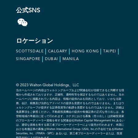
公式SNS
ロケーション
SCOTTSDALE
CALGARY
HONG KONG
TAIPEI
SINGAPORE
DUBAI
MANILA
© 2023 Walton Global Holdings、LLC
当ホームページの内容はウォルトングループおよび関連会社が信頼できると判断する情
報から作成されておりますが、正確性、適時性等を保証するものではありません。当ホ
ームページに掲載されている内容は、情報の提供のみを目的としており、いかなる財
務、会計、税務及び法的なアドバイスの提供を意図するものではありません。またはウ
ォルトングループが提供する証券投資等の勧誘を意図するものではありません。詳細は
免責事項をご参照ください。不動産投資機会の提供や有価証券の正式な売り出しは、各
管轄地域の準拠法に従って行われます。カナダにおける募集（売り出し）は的確投資家
のブローカーディーラー資格を有する関連会社Walton Capital Management Inc.あるい
は、適切な資格を有する第三者ブローカーディーラーにより販売が行われます。米国に
おける有価証券の募集はWalton International Group (USA), Inc.の子会社であるWalton
Securities, Inc.（FINRA・SIPC）あるいは、第三者ブローカーディーラーまたは、投資
助言会社により行われます。