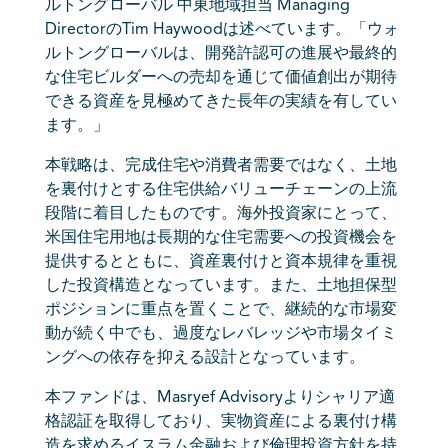
ルトングローバル 中東地域担当 Managing
DirectorのTim Haywoodは述べています。「ウォ
ルトングローバルは、開発許認可の進展や最終的
な住宅ビルダーへの売却を通じて価値創出が期待
できる資産を見極めてきた長年の実績を有してい
ます。」
本戦略は、完成住宅や消費者需要ではなく、土地
を裏付けとする住宅供給バリューチェーンの上流
段階に着目したものです。海外投資家にとって、
米国住宅用地は長期的な住宅需要への投資機会を
提供するとともに、資産裏付けと資本規律を重視
した投資構造となっています。また、土地担保型
ポジションに重点を置くことで、継続的な市場変
動が続く中でも、過度なレバレッジや市場タイミ
ングへの依存を抑える設計となっています。
本ファンドは、Masryef Advisoryよりシャリア適
格認証を取得しており、実物資産による裏付け構
造を求めるイスラム金融および倫理投資方針を持