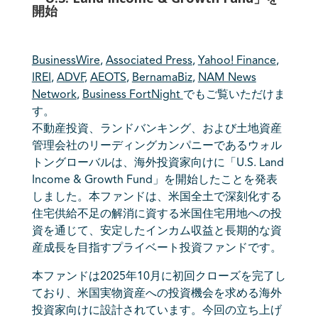
開始
BusinessWire
,
Associated Press
,
Yahoo! Finance
,
IREI
,
ADVF
,
AEOTS
,
BernamaBiz
,
NAM News
Network
,
Business FortNight
でもご覧いただけま
す。
不動産投資、ランドバンキング、および土地資産
管理会社のリーディングカンパニーであるウォル
トングローバルは、海外投資家向けに「U.S. Land
Income & Growth Fund」を開始したことを発表
しました。本ファンドは、米国全土で深刻化する
住宅供給不足の解消に資する米国住宅用地への投
資を通じて、安定したインカム収益と長期的な資
産成長を目指すプライベート投資ファンドです。
本ファンドは2025年10月に初回クローズを完了し
ており、米国実物資産への投資機会を求める海外
投資家向けに設計されています。今回の立ち上げ