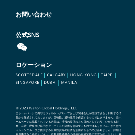
お問い合わせ
公式SNS
ロケーション
SCOTTSDALE
CALGARY
HONG KONG
TAIPEI
SINGAPORE
DUBAI
MANILA
© 2023 Walton Global Holdings、LLC
当ホームページの内容はウォルトングループおよび関連会社が信頼できると判断する情
報から作成されておりますが、正確性、適時性等を保証するものではありません。当ホ
ームページに掲載されている内容は、情報の提供のみを目的としており、いかなる財
務、会計、税務及び法的なアドバイスの提供を意図するものではありません。またはウ
ォルトングループが提供する証券投資等の勧誘を意図するものではありません。詳細は
免責事項をご参照ください。不動産投資機会の提供や有価証券の正式な売り出しは、各