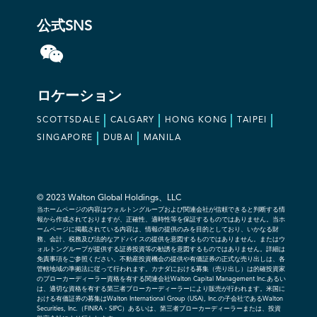
公式SNS
ロケーション
SCOTTSDALE
CALGARY
HONG KONG
TAIPEI
SINGAPORE
DUBAI
MANILA
© 2023 Walton Global Holdings、LLC
当ホームページの内容はウォルトングループおよび関連会社が信頼できると判断する情
報から作成されておりますが、正確性、適時性等を保証するものではありません。当ホ
ームページに掲載されている内容は、情報の提供のみを目的としており、いかなる財
務、会計、税務及び法的なアドバイスの提供を意図するものではありません。またはウ
ォルトングループが提供する証券投資等の勧誘を意図するものではありません。詳細は
免責事項をご参照ください。不動産投資機会の提供や有価証券の正式な売り出しは、各
管轄地域の準拠法に従って行われます。カナダにおける募集（売り出し）は的確投資家
のブローカーディーラー資格を有する関連会社Walton Capital Management Inc.あるい
は、適切な資格を有する第三者ブローカーディーラーにより販売が行われます。米国に
おける有価証券の募集はWalton International Group (USA), Inc.の子会社であるWalton
Securities, Inc.（FINRA・SIPC）あるいは、第三者ブローカーディーラーまたは、投資