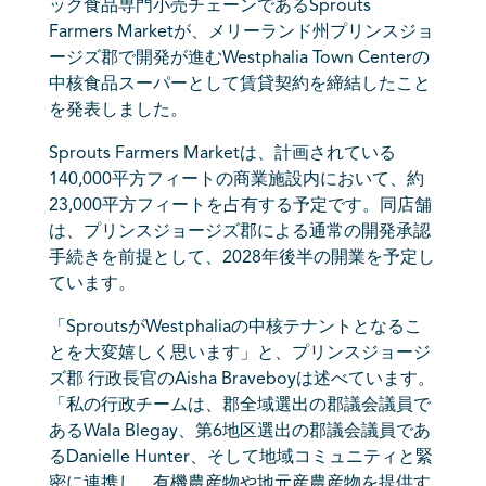
ック食品専門小売チェーンであるSprouts
Farmers Marketが、メリーランド州プリンスジョ
ージズ郡で開発が進むWestphalia Town Centerの
中核食品スーパーとして賃貸契約を締結したこと
を発表しました。
Sprouts Farmers Marketは、計画されている
140,000平方フィートの商業施設内において、約
23,000平方フィートを占有する予定です。同店舗
は、プリンスジョージズ郡による通常の開発承認
手続きを前提として、2028年後半の開業を予定し
ています。
「SproutsがWestphaliaの中核テナントとなるこ
とを大変嬉しく思います」と、プリンスジョージ
ズ郡 行政長官のAisha Braveboyは述べています。
「私の行政チームは、郡全域選出の郡議会議員で
あるWala Blegay、第6地区選出の郡議会議員であ
るDanielle Hunter、そして地域コミュニティと緊
密に連携し、有機農産物や地元産農産物を提供す