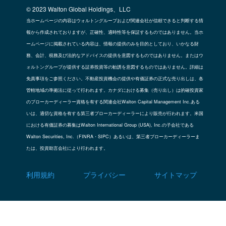
© 2023 Walton Global Holdings、LLC
当ホームページの内容はウォルトングループおよび関連会社が信頼できると判断する情
報から作成されておりますが、正確性、適時性等を保証するものではありません。当ホ
ームページに掲載されている内容は、情報の提供のみを目的としており、いかなる財
務、会計、税務及び法的なアドバイスの提供を意図するものではありません。またはウ
ォルトングループが提供する証券投資等の勧誘を意図するものではありません。詳細は
免責事項をご参照ください。不動産投資機会の提供や有価証券の正式な売り出しは、各
管轄地域の準拠法に従って行われます。カナダにおける募集（売り出し）は的確投資家
のブローカーディーラー資格を有する関連会社Walton Capital Management Inc.ある
いは、適切な資格を有する第三者ブローカーディーラーにより販売が行われます。米国
における有価証券の募集はWalton International Group (USA), Inc.の子会社である
Walton Securities, Inc.（FINRA・SIPC）あるいは、第三者ブローカーディーラーま
たは、投資助言会社により行われます。
利用規約
プライバシー
サイトマップ