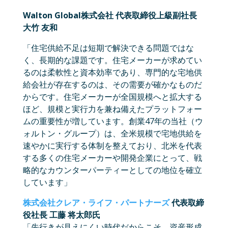
Walton Global株式会社 代表取締役上級副社長
大竹 友和
「住宅供給不足は短期で解決できる問題ではな
く、長期的な課題です。住宅メーカーが求めてい
るのは柔軟性と資本効率であり、専門的な宅地供
給会社が存在するのは、その需要が確かなものだ
からです。住宅メーカーが全国規模へと拡大する
ほど、規模と実行力を兼ね備えたプラットフォー
ムの重要性が増しています。創業47年の当社（ウ
ォルトン・グループ）は、全米規模で宅地供給を
速やかに実行する体制を整えており、北米を代表
する多くの住宅メーカーや開発企業にとって、戦
略的なカウンターパーティーとしての地位を確立
しています」
株式会社クレア・ライフ・パートナーズ
代表取締
役社長 工藤 将太郎氏
「先行きが見えにくい時代だからこそ、資産形成