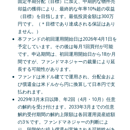
固定半期分配（目標）に加え、中期的な物件売
却益の獲得により、最終的な年率10%超の収益
（目標）を目指します。最低投資金額は300万
円です。（＊目標であり達成される保証はあり
ません。）
本ファンドの初回運用開始日は2026年4月1日を
予定しています。その後は毎月1回買付が可能
です。申込期間は、初回運用開始日から18か月
間ですが、ファンドマネジャーの裁量により延
長する可能性があります。
ファンドは米ドル建てで運用され、分配金およ
び償還金は米ドルから円に換算して日本円で支
払われます。
2029年3月末日以降、年2回（4月・10月）任意
の解約を受け付けます。2033年3月までの任意
解約受付期間の解約上限額は各回運用資産総額
の3％です。ファンドマネジャーの判断によ
り、段階的な繰上償還が実施される可能性があ