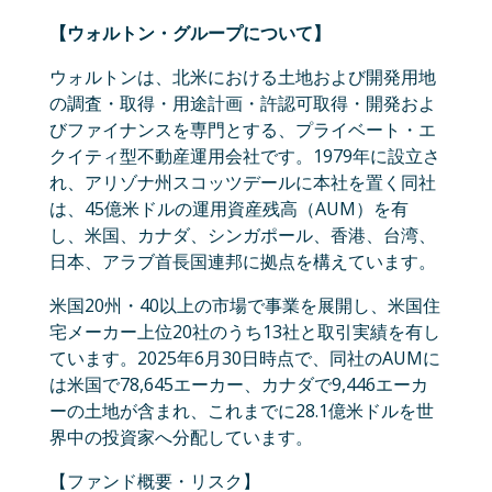
【ウォルトン・グループについて】
ウォルトンは、北米における土地および開発用地
の調査・取得・用途計画・許認可取得・開発およ
びファイナンスを専門とする、プライベート・エ
クイティ型不動産運用会社です。1979年に設立さ
れ、アリゾナ州スコッツデールに本社を置く同社
は、45億米ドルの運用資産残高（AUM）を有
し、米国、カナダ、シンガポール、香港、台湾、
日本、アラブ首長国連邦に拠点を構えています。
米国20州・40以上の市場で事業を展開し、米国住
宅メーカー上位20社のうち13社と取引実績を有し
ています。2025年6月30日時点で、同社のAUMに
は米国で78,645エーカー、カナダで9,446エーカ
ーの土地が含まれ、これまでに28.1億米ドルを世
界中の投資家へ分配しています。
【ファンド概要・リスク】