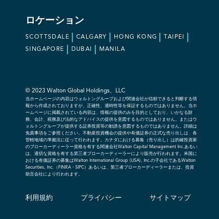
ロケーション
SCOTTSDALE
CALGARY
HONG KONG
TAIPEI
SINGAPORE
DUBAI
MANILA
© 2023 Walton Global Holdings、LLC
当ホームページの内容はウォルトングループおよび関連会社が信頼できると判断する情
報から作成されておりますが、正確性、適時性等を保証するものではありません。当ホ
ームページに掲載されている内容は、情報の提供のみを目的としており、いかなる財
務、会計、税務及び法的なアドバイスの提供を意図するものではありません。またはウ
ォルトングループが提供する証券投資等の勧誘を意図するものではありません。詳細は
免責事項をご参照ください。不動産投資機会の提供や有価証券の正式な売り出しは、各
管轄地域の準拠法に従って行われます。カナダにおける募集（売り出し）は的確投資家
のブローカーディーラー資格を有する関連会社Walton Capital Management Inc.あるい
は、適切な資格を有する第三者ブローカーディーラーにより販売が行われます。米国に
おける有価証券の募集はWalton International Group (USA), Inc.の子会社であるWalton
Securities, Inc.（FINRA・SIPC）あるいは、第三者ブローカーディーラーまたは、投資
助言会社により行われます。
利用規約
プライバシー
サイトマップ