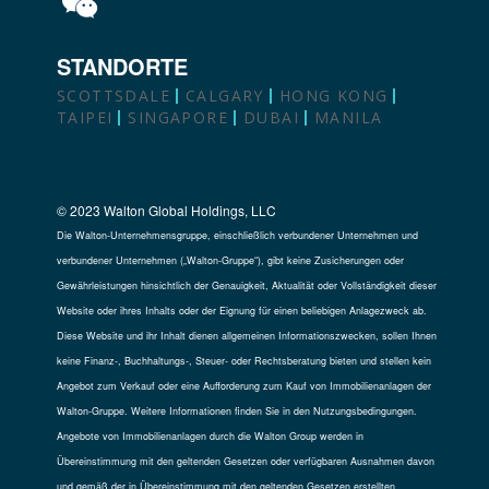
STANDORTE
SCOTTSDALE
CALGARY
HONG KONG
TAIPEI
SINGAPORE
DUBAI
MANILA
© 2023 Walton Global Holdings, LLC
Die Walton-Unternehmensgruppe, einschließlich verbundener Unternehmen und
verbundener Unternehmen („Walton-Gruppe“), gibt keine Zusicherungen oder
Gewährleistungen hinsichtlich der Genauigkeit, Aktualität oder Vollständigkeit dieser
Website oder ihres Inhalts oder der Eignung für einen beliebigen Anlagezweck ab.
Diese Website und ihr Inhalt dienen allgemeinen Informationszwecken, sollen Ihnen
keine Finanz-, Buchhaltungs-, Steuer- oder Rechtsberatung bieten und stellen kein
Angebot zum Verkauf oder eine Aufforderung zum Kauf von Immobilienanlagen der
Walton-Gruppe. Weitere Informationen finden Sie in den Nutzungsbedingungen.
Angebote von Immobilienanlagen durch die Walton Group werden in
Übereinstimmung mit den geltenden Gesetzen oder verfügbaren Ausnahmen davon
und gemäß der in Übereinstimmung mit den geltenden Gesetzen erstellten