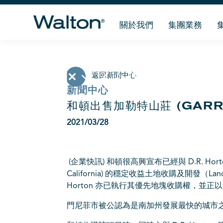
關於我們
集團業務
返回新聞中心
新聞中心
和頓出售加勒特山莊 (GARRE
2021/03/28
(企業快訊) 和頓很高興宣布已經與 D.R. Horton
California) 的穩定收益土地收購及開發（Land Ac
Horton 亦已執行其優先地塊收購權，並正以 
門尼菲市被公認為是南加州發展最快的城市之一，位於