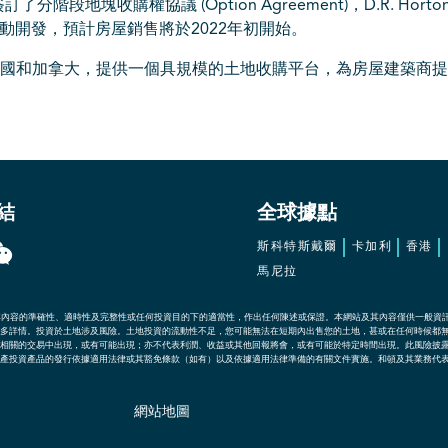
訂了分階段地塊收購權協議 (Option Agreement)，D.R. Hor
啟動開發，預計房屋銷售將於2022年初開始。
遍佈美國和加拿大，提供一個具規模的土地收購平台，為房屋建築商
結
全球據點
斯科特斯戴爾
卡加利
香港
馬尼拉
其內容的準確性、適時性及完整性或任何投資目的下的適當性，作出任何陳述或保證。本網站及其內容僅供一般資
多詳情。投資於土地涉及風險。土地投資的流動性不足，您可能無法在短期內出售您的土地，甚或在任何時候都
相關的交易中出現，或有可能出現；亦不代表利潤、收益或其他回報將會，或有可能於特定時間出現。此風險披
產投資產品的發行依據適用法律或其豁免條款（如有）以及依據適用法律準備的有關文件實施。和頓及其業務代
網站地圖