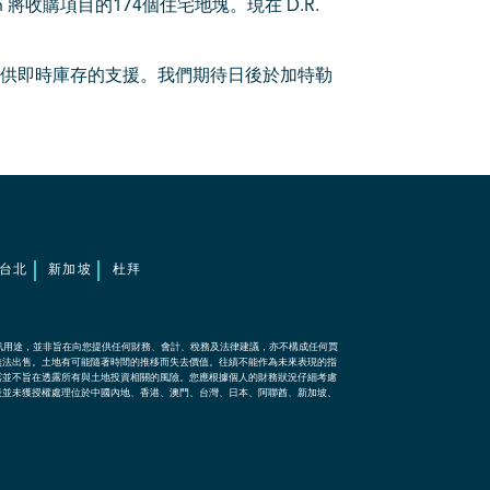
ton 將收購項目的174個住宅地塊。現在 D.R.
提供即時庫存的支援。我們期待日後於加特勒
台北
新加坡
杜拜
訊用途，並非旨在向您提供任何財務、會計、稅務及法律建議，亦不構成任何買
無法出售。土地有可能隨著時間的推移而失去價值。往績不能作為未來表現的指
露並不旨在透露所有與土地投資相關的風險。您應根據個人的財務狀況仔細考慮
表並未獲授權處理位於中國內地、香港、澳門、台灣、日本、阿聯酋、新加坡、