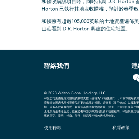
和頓收購該項目時，同時亦與 D.R. Horton 簽
Horton 已執行其地塊收購權，預計於春季
和頓擁有超過105,000英畝的土地資產
山莊看到 D.R. Horton 興建的住宅社區。
聯絡我們
連
© 2023
Walton Global Holdings, LLC
和頓公司集團包括其附屬及關聯實體（統稱為“和頓集團”），不就本網站及
賣和頓集團房地產投資產品的要約或要約招攬。請查看《使用條款》以獲取更
標。這並不代表有利潤、收益或其他回報會從收購、持有、出售或任何與土地
土地投資是否適合您，並在必要時諮詢專業的投資和稅務顧問。和頓集團房地
馬來西亞、泰國、越南、印度、印尼及南韓的房地產物業。
使用條款
私隱政策