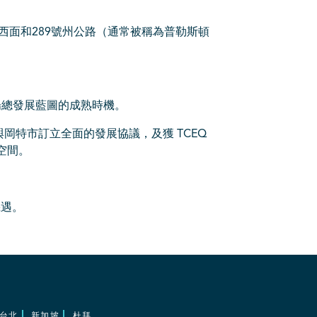
西面和289號州公路（通常被稱為普勒斯頓
榆樹牧場總發展藍圖的成熟時機。
特市訂立全面的發展協議，及獲 TCEQ
空間。
機遇。
台北
新加坡
杜拜