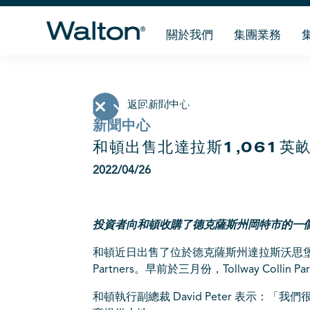
關於我們
集團業務
返回新聞中心
新聞中心
和頓出售北達拉斯1,061英
2022/04/26
投資者向和頓收購了
德克薩斯州岡特市
的一
和頓近日出售了位於德克薩斯州
達拉斯
沃思堡岡
Partners。早前於三月份，Tollway Collin 
和頓執行副總裁 David Peter 表