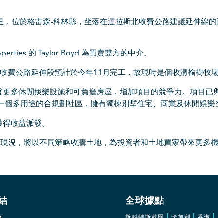
里，位於格雷森-科林縣，坐落在達拉斯北收費公路建議延伸線的
r Properties 的 Taylor Boyd 為買賣雙方的中介。
ndenning 指出，收費公路延伸段預計於今年11月完工，故現時是個收購
更多休閒娛樂設施和可負擔房屋，增加項目的競爭力。項目已與岡
一個多用途的合規劃社區，擁有獨棟別墅住宅、商業及休閒娛樂
獲得收益派發。
上升的現況，將以不同策略收購土地，為投資者和土地買家帶來更多
結
全球據點
斯科特斯戴爾
卡加利
香港