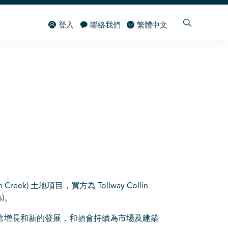
登入
聯絡我們
繁體中文
m Creek) 土地項目，買方為 Tollway Collin
ts)。
著顯著增長和新的發展，和頓會持續為市場及建築