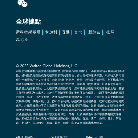
全球據點
斯科特斯戴爾
卡加利
香港
台北
新加坡
杜拜
馬尼拉
© 2023
Walton Global Holdings, LLC
和頓公司集團包括其附屬及關聯實體（統稱為“和頓集團”），不就本網站及其內容的準確
性、適時性及完整性或任何投資目的下的適當性，作出任何陳述或保證。本網站及其內容
僅供一般資訊用途，並非旨在向您提供任何財務、會計、稅務及法律建議，亦不構成任何
買賣和頓集團房地產投資產品的要約或要約招攬。請查看《使用條款》以獲取更多詳情。
投資於土地涉及風險。土地投資的流動性不足，您可能無法在短期內出售您的土地，甚或
在任何時候都無法出售。土地有可能隨著時間的推移而失去價值。往績不能作為未來表現
的指標。這並不代表有利潤、收益或其他回報會從收購、持有、出售或任何與土地相關的
交易中出現，或有可能出現；亦不代表利潤、收益或其他回報將會，或有可能於特定時間
出現。此風險披露並不旨在透露所有與土地投資相關的風險。您應根據個人的財務狀況仔
細考慮土地投資是否適合您，並在必要時諮詢專業的投資和稅務顧問。和頓集團房地產投
資產品的發行依據適用法律或其豁免條款（如有）以及依據適用法律準備的有關文件實
施。和頓及其業務代表並未獲授權處理位於中國內地、香港、澳門、台灣、日本、阿聯
酋、新加坡、馬來西亞、泰國、越南、印度、印尼及南韓的房地產物業。