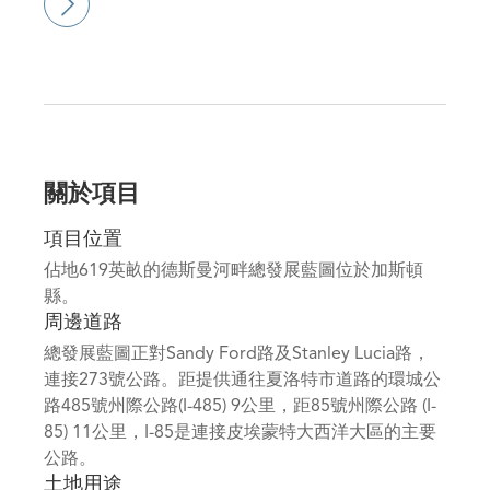
關於項目
項目位置
佔地619英畝的德斯曼河畔總發展藍圖位於加斯頓
縣。
周邊道路
總發展藍圖正對Sandy Ford路及Stanley Lucia路，
連接273號公路。距提供通往夏洛特市道路的環城公
路485號州際公路(I-485) 9公里，距85號州際公路 (I-
85) 11公里，I-85是連接皮埃蒙特大西洋大區的主要
公路。
土地用途