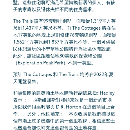
墅。這些住宅將可滿足希望轉換新居的個人、有孩
子的家庭以及退休夫婦不同的住房需求。
The Trails 設有99套聯排別墅，面積從1,319平方英
尺到1,437平方英尺不等。而 The Cottages 將在佔
地17英畝的地塊上規劃修建76套獨棟別墅，面積從
1,562平方英尺到1,837平方英尺不等。一個可供居
民休憩遊玩的小型草地公園將作為社區休閒設施。
此外，該社區距離佔地80英畝的探索峰公園
（Exploration Peak Park）不到一英里。
預計 The Cottages 和 The Trails 均將在2022年夏
天開盤發售。
和頓集團的建築商土地收購執行副總裁 Ed Hadley
表示 ：「拉斯維加斯對和頓來說是一個新的市場，
所以我們很高興能與 D.R. Horton 在這個項目上合
作。」另外，他也補充：「本次收購是我們捕捉這
個市場上眾多機遇中的第一個里程碑，相信這些土
地機遇會加快補充這個都會區的土地存量。」