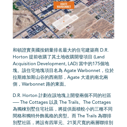
和頓證實美國按銷量排名最大的住宅建築商 D.R.
Horton 提前收購了其土地收購開發項目 (Land
Acquisition Development, LAD) 當中的175個地
塊。該住宅地塊項目名為 Agate Warbonnet，位於
拉斯維加斯山谷的西南部，Agate 大道的南北兩
側，Warbonnet 路的東面。
D.R. Horton 計劃在該地塊上開發兩個不同的社區
── The Cottages 以及 The Trails。The Cottages
為獨棟別墅住宅社區，將提供面積較小的三種不同
間格和獨特外飾風格的房型。而 The Trails 為聯排
別墅社區，將設有四單元、21英尺寬的兩層聯排別