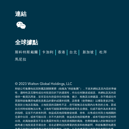
連結
全球據點
斯科特斯戴爾
卡加利
香港
台北
新加坡
杜拜
馬尼拉
© 2023
Walton Global Holdings, LLC
和頓公司集團包括其附屬及關聯實體（統稱為“和頓集團”），不就本網站及其內容的準確
性、適時性及完整性或任何投資目的下的適當性，作出任何陳述或保證。本網站及其內容
僅供一般資訊用途，並非旨在向您提供任何財務、會計、稅務及法律建議，亦不構成任何
買賣和頓集團房地產投資產品的要約或要約招攬。請查看《使用條款》以獲取更多詳情。
投資於土地涉及風險。土地投資的流動性不足，您可能無法在短期內出售您的土地，甚或
在任何時候都無法出售。土地有可能隨著時間的推移而失去價值。往績不能作為未來表現
的指標。這並不代表有利潤、收益或其他回報會從收購、持有、出售或任何與土地相關的
交易中出現，或有可能出現；亦不代表利潤、收益或其他回報將會，或有可能於特定時間
出現。此風險披露並不旨在透露所有與土地投資相關的風險。您應根據個人的財務狀況仔
細考慮土地投資是否適合您，並在必要時諮詢專業的投資和稅務顧問。和頓集團房地產投