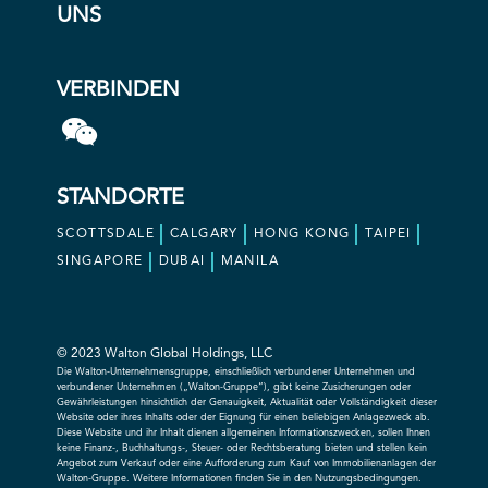
UNS
VERBINDEN
STANDORTE
SCOTTSDALE
CALGARY
HONG KONG
TAIPEI
SINGAPORE
DUBAI
MANILA
© 2023 Walton Global Holdings, LLC
Die Walton-Unternehmensgruppe, einschließlich verbundener Unternehmen und
verbundener Unternehmen („Walton-Gruppe“), gibt keine Zusicherungen oder
Gewährleistungen hinsichtlich der Genauigkeit, Aktualität oder Vollständigkeit dieser
Website oder ihres Inhalts oder der Eignung für einen beliebigen Anlagezweck ab.
Diese Website und ihr Inhalt dienen allgemeinen Informationszwecken, sollen Ihnen
keine Finanz-, Buchhaltungs-, Steuer- oder Rechtsberatung bieten und stellen kein
Angebot zum Verkauf oder eine Aufforderung zum Kauf von Immobilienanlagen der
Walton-Gruppe. Weitere Informationen finden Sie in den Nutzungsbedingungen.