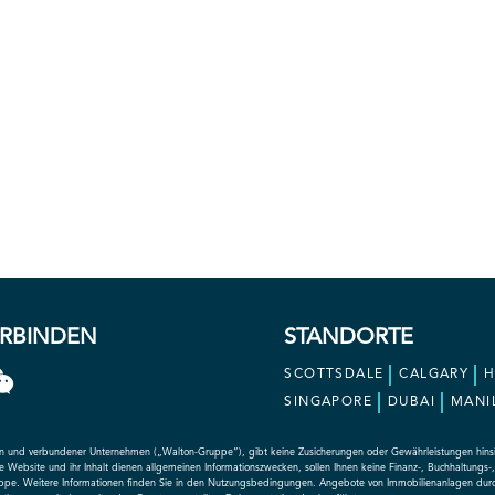
ERBINDEN
STANDORTE
SCOTTSDALE
CALGARY
SINGAPORE
DUBAI
MANI
und verbundener Unternehmen („Walton-Gruppe“), gibt keine Zusicherungen oder Gewährleistungen hinsichtl
e Website und ihr Inhalt dienen allgemeinen Informationszwecken, sollen Ihnen keine Finanz-, Buchhaltungs
ppe. Weitere Informationen finden Sie in den Nutzungsbedingungen. Angebote von Immobilienanlagen dur