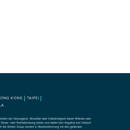
HONG KONG
TAIPEI
LA
ich der Genauigkeit, Aktualität oder Vollständigkeit dieser Website oder
-, Steuer- oder Rechtsberatung bieten und stellen kein Angebot zum Verkauf
ch die Walton Group werden in Übereinstimmung mit den geltenden