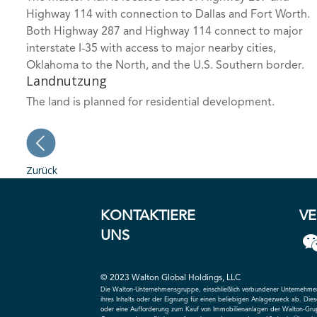
Highway 114 with connection to Dallas and Fort Worth.
Both Highway 287 and Highway 114 connect to major
interstate I-35 with access to major nearby cities,
Oklahoma to the North, and the U.S. Southern border.
Landnutzung
The land is planned for residential development.
Zurück
KONTAKTIERE
V
UNS
© 2023 Walton Global Holdings, LLC
Die Walton-Unternehmensgruppe, einschließlich verbundener Unternehmen 
ihres Inhalts oder der Eignung für einen beliebigen Anlagezweck ab. Dies
oder eine Aufforderung zum Kauf von Immobilienanlagen der Walton-Gru