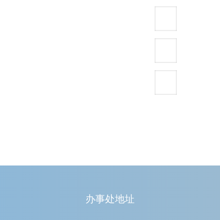
专注于提
超过30
服務超過5
办事处地址