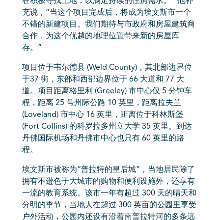
在积极寻找土地，以满足持续的住房需求。” 他补
充说，“当这个项目完成后，将成为埃文斯市一个
不错的新建项目。我们期待与市政府和房屋建筑商
合作，为这个优越的地理位置带来新的房屋库
存。”
项目位于韦尔德县 (Weld County)，其北部边界位
于37 街，东部和西部边界位于 66 大道和 77 大
道。项目距离格里利 (Greeley) 市中心仅 5 分钟车
程，距离 25 号州际公路 10 英里，距离拉夫兰
(Loveland) 市中心 16 英里，距离位于科林斯堡
(Fort Collins) 的科罗拉多州立大学 35 英里。到达
丹佛国际机场和丹佛市中心也只有 60 英里的路
程。
埃文斯市被称为“普拉特的皇后城”，当地居民除了
拥有不逊色于大城市的购物和便利设施外，还享有
一流的教育系统。该市一年有超过 300 天的晴天和
分明的季节，当地人在超过 300 英亩的公园里享受
户外活动，公园内还设有沿着南普拉特河的多条远