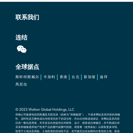
联系我们
连结
全球据点
斯科特斯戴尔
卡加利
香港
台北
新加坡
迪拜
馬尼拉
© 2023 Walton Global Holdings, LLC
和顿公司集团包括其附属及关联实体（统称为“和顿集团”），不就本网站及其内容的准确
性、适时性及完整性或任何投资目的下的适当性，作出任何陈述或保证。本网站及其内容
仅供一般信息用途，并非旨在向您提供任何财务、会计、税务或法律建议，亦不构成任何
买卖和顿集团房地产投资产品的要约或要约招揽。请查看《使用条款》以获取更多详情。
投资于土地涉及风险。土地投资的流动性不足，您可能无法在短期内出售您的土地，甚或