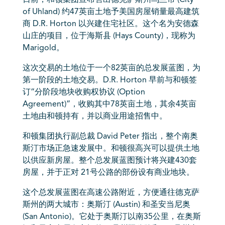
日前，和顿集团宣布售出德克萨斯州乌兰市 (City
of Uhland) 约47英亩土地予美国房屋销量最高建筑
商 D.R. Horton 以兴建住宅社区。这个名为
安德森
山庄
的项目，位于海斯县 (Hays County)，现称为
Marigold。
这次交易的土地位于一个82英亩的总发展蓝图，为
第一阶段的土地交易。D.R. Horton 早前与和顿签
订“分阶段地块收购权协议 (Option
Agreement)”，收购其中78英亩土地，其余4英亩
土地由和顿持有，并以商业用途招售中。
和顿集团执行副总裁 David Peter 指出，整个南奥
斯汀市场正急速发展中。和顿很高兴可以提供土地
以供应新房屋。整个总发展蓝图预计将兴建430套
房屋，并于正对 21号公路的部份设有商业地块。
这个总发展蓝图在高速公路附近，方便通往德克萨
斯州的两大城市：
奥斯汀
(Austin) 和圣安当尼奥
(San Antonio)。它处于奥斯汀以南35公里，在奥斯