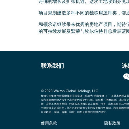
丹佛的增长及扩张机遇。这次土地收购亦兑
项目规划建造多种不同的独栋房屋种类，邻
和顿承诺继续带来优秀的房地产项目，期待
的可持续发展及繁荣与埃尔伯特县总发展蓝
联系我们
连
© 2023 Walton Global Holdings, LLC
和顿公司集团包括其附属及关联实体（统称为“和顿集团”），不就本网站及
卖和顿集团房地产投资产品的要约或要约招揽。请查看《使用条款》以获取更
标。这并不代表有利润、收益或其他回报会从收购、持有、出售或任何与土地
土地投资是否适合您，并在必要时咨询专业的投资和税务顾问。和顿集团房地
马来西亚、泰国、越南、印度、印尼及南韩的房地产物业。
使用条款
隐私政策