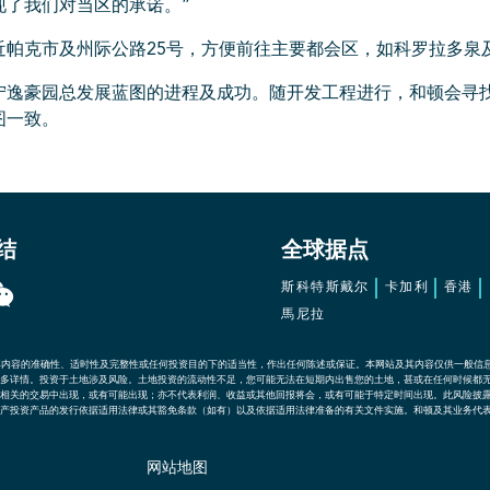
现了我们对当区的承诺。”
近帕克市及州际公路25号，方便前往主要都会区，如科罗拉多泉
宁逸豪园总发展蓝图的进程及成功。随开发工程进行，和顿会寻
图一致。
结
全球据点
斯科特斯戴尔
卡加利
香港
馬尼拉
其内容的准确性、适时性及完整性或任何投资目的下的适当性，作出任何陈述或保证。本网站及其内容仅供一般信
多详情。投资于土地涉及风险。土地投资的流动性不足，您可能无法在短期内出售您的土地，甚或在任何时候都
相关的交易中出现，或有可能出现；亦不代表利润、收益或其他回报将会，或有可能于特定时间出现。此风险披
产投资产品的发行依据适用法律或其豁免条款（如有）以及依据适用法律准备的有关文件实施。和顿及其业务代
网站地图