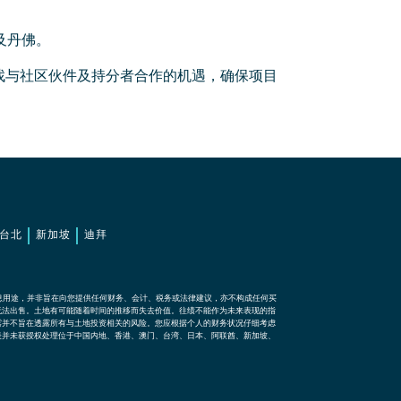
及丹佛。
找与社区伙件及持分者合作的机遇，确保项目
台北
新加坡
迪拜
息用途，并非旨在向您提供任何财务、会计、税务或法律建议，亦不构成任何买
无法出售。土地有可能随着时间的推移而失去价值。往绩不能作为未来表现的指
露并不旨在透露所有与土地投资相关的风险。您应根据个人的财务状况仔细考虑
表并未获授权处理位于中国内地、香港、澳门、台湾、日本、阿联酋、新加坡、