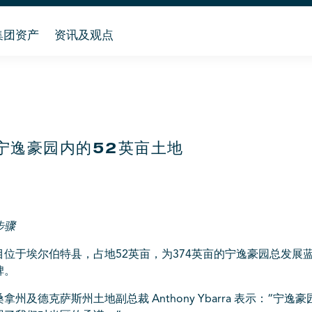
集团资产
资讯及观点
宁逸豪园内的52英亩土地
步骤
位于埃尔伯特县，占地52英亩，为374英亩的
宁逸豪园总发展
碑。
及德克萨斯州土地副总裁 Anthony Ybarra 表示：“