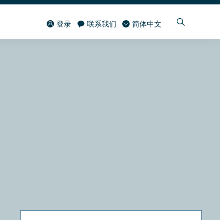
登录
联系我们
简体中文