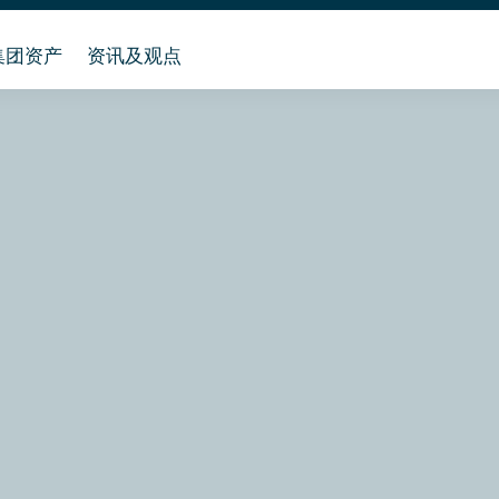
集团资产
资讯及观点