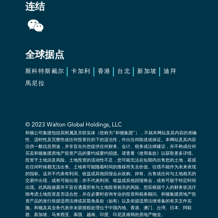
连结
全球据点
斯科特斯戴尔
卡加利
香港
台北
新加坡
迪拜
馬尼拉
© 2023 Walton Global Holdings, LLC
和顿公司集团包括其附属及关联实体（统称为“和顿集团”），不就本网站及其内容的准确
性、适时性及完整性或任何投资目的下的适当性，作出任何陈述或保证。本网站及其内容
仅供一般信息用途，并非旨在向您提供任何财务、会计、税务或法律建议，亦不构成任何
买卖和顿集团房地产投资产品的要约或要约招揽。请查看《使用条款》以获取更多详情。
投资于土地涉及风险。土地投资的流动性不足，您可能无法在短期内出售您的土地，甚或
在任何时候都无法出售。土地有可能随着时间的推移而失去价值。往绩不能作为未来表现
的指标。这并不代表有利润、收益或其他回报会从收购、持有、出售或任何与土地相关的
交易中出现，或有可能出现；亦不代表利润、收益或其他回报将会，或有可能于特定时间
出现。此风险披露并不旨在透露所有与土地投资相关的风险。您应根据个人的财务状况仔
细考虑土地投资是否适合您，并在必要时咨询专业的投资和税务顾问。和顿集团房地产投
资产品的发行依据适用法律或其豁免条款（如有）以及依据适用法律准备的有关文件实
施。和顿及其业务代表并未获授权处理位于中国内地、香港、澳门、台湾、日本、阿联
酋、新加坡、马来西亚、泰国、越南、印度、印尼及南韩的房地产物业。