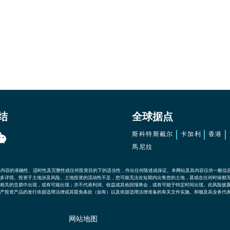
结
全球据点
斯科特斯戴尔
卡加利
香港
馬尼拉
其内容的准确性、适时性及完整性或任何投资目的下的适当性，作出任何陈述或保证。本网站及其内容仅供一般信
多详情。投资于土地涉及风险。土地投资的流动性不足，您可能无法在短期内出售您的土地，甚或在任何时候都
相关的交易中出现，或有可能出现；亦不代表利润、收益或其他回报将会，或有可能于特定时间出现。此风险披
产投资产品的发行依据适用法律或其豁免条款（如有）以及依据适用法律准备的有关文件实施。和顿及其业务代
网站地图