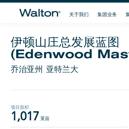
关于我们
集团业务
伊顿山庄总发展蓝图
(Edenwood Mast
乔治亚州 亚特兰大
项目面积
1,017
英亩