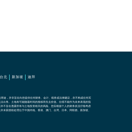
台北
新加坡
迪拜
息用途，并非旨在向您提供任何财务、会计、税务或法律建议，亦不构成任何买
无法出售。土地有可能随着时间的推移而失去价值。往绩不能作为未来表现的指
露并不旨在透露所有与土地投资相关的风险。您应根据个人的财务状况仔细考虑
表并未获授权处理位于中国内地、香港、澳门、台湾、日本、阿联酋、新加坡、