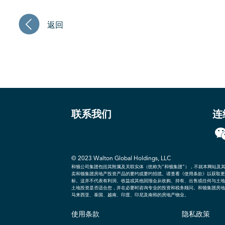
返回
联系我们
连
© 2023 Walton Global Holdings, LLC
和顿公司集团包括其附属及关联实体（统称为“和顿集团”），不就本网站及
卖和顿集团房地产投资产品的要约或要约招揽。请查看《使用条款》以获取更
标。这并不代表有利润、收益或其他回报会从收购、持有、出售或任何与土地
土地投资是否适合您，并在必要时咨询专业的投资和税务顾问。和顿集团房地
马来西亚、泰国、越南、印度、印尼及南韩的房地产物业。
使用条款
隐私政策