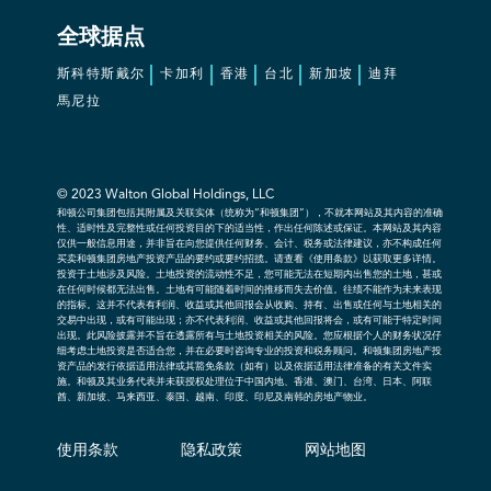
全球据点
斯科特斯戴尔
卡加利
香港
台北
新加坡
迪拜
馬尼拉
© 2023 Walton Global Holdings, LLC
和顿公司集团包括其附属及关联实体（统称为“和顿集团”），不就本网站及其内容的准确
性、适时性及完整性或任何投资目的下的适当性，作出任何陈述或保证。本网站及其内容
仅供一般信息用途，并非旨在向您提供任何财务、会计、税务或法律建议，亦不构成任何
买卖和顿集团房地产投资产品的要约或要约招揽。请查看《使用条款》以获取更多详情。
投资于土地涉及风险。土地投资的流动性不足，您可能无法在短期内出售您的土地，甚或
在任何时候都无法出售。土地有可能随着时间的推移而失去价值。往绩不能作为未来表现
的指标。这并不代表有利润、收益或其他回报会从收购、持有、出售或任何与土地相关的
交易中出现，或有可能出现；亦不代表利润、收益或其他回报将会，或有可能于特定时间
出现。此风险披露并不旨在透露所有与土地投资相关的风险。您应根据个人的财务状况仔
细考虑土地投资是否适合您，并在必要时咨询专业的投资和税务顾问。和顿集团房地产投
资产品的发行依据适用法律或其豁免条款（如有）以及依据适用法律准备的有关文件实
施。和顿及其业务代表并未获授权处理位于中国内地、香港、澳门、台湾、日本、阿联
酋、新加坡、马来西亚、泰国、越南、印度、印尼及南韩的房地产物业。
使用条款
隐私政策
网站地图