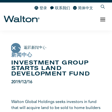
登录
联系我们
简体中文
返回新闻中心
新闻中心
INVESTMENT GROUP
STARTS LAND
DEVELOPMENT FUND
2019/12/16
Walton Global Holdings seeks investors in fund
that will acquire land to be sold to home builders